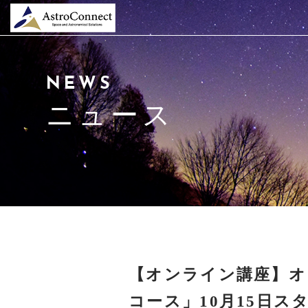
当社について
NEWS
天井プラネタリウム
ニュース
サービス紹介
会社概要
ニュース
よくある質問
【オンライン講座】オ
申込/お問合せ
コース」10月15日ス