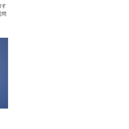
加す
質問