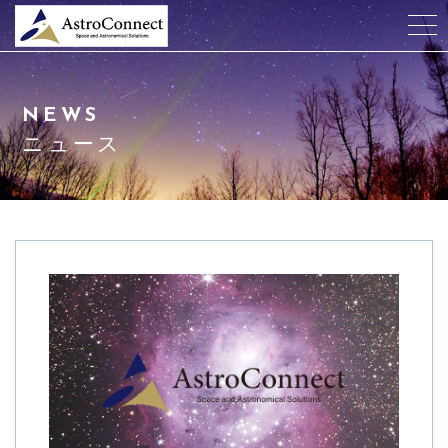
当社について
NEWS
天井プラネタリウム
ニュース
サービス紹介
会社概要
ニュース
よくある質問
申込/お問合せ