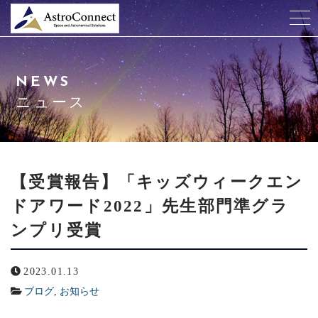
当社について
NEWS
天井プラネタリウム
ニュース
サービス紹介
会社概要
【受賞報告】「キッズウィークエン
ドアワード2022」先生部門準グラ
ニュース
ンプリ受賞
よくある質問
2023.01.13
申込/お問合せ
ブログ
,
お知らせ