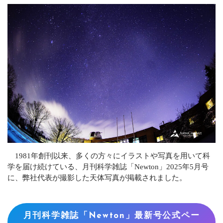
CONTACT
お問い合わせ
メールでの受付
お問い合わせフォーム
24時間受付中
お電話での受付
044-299-9009
受付時間 10：00～18：00
1981年創刊以来、多くの方々にイラストや写真を用いて科
学を届け続けている、月刊科学雑誌「Newton」2025年5月号
に、弊社代表が撮影した天体写真が掲載されました。
月刊科学雑誌「Newton」最新号公式ペー