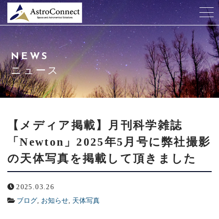
当社について
NEWS
天井プラネタリウム
ニュース
サービス紹介
会社概要
【メディア掲載】月刊科学雑誌
「Newton」2025年5月号に弊社撮影
ニュース
の天体写真を掲載して頂きました
よくある質問
2025.03.26
申込/お問合せ
ブログ
,
お知らせ
,
天体写真