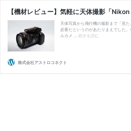
【機材レビュー】気軽に天体撮影「Nikon CO
天体写真から飛行機の撮影まで「見た
必要だというのがあたりまえでした。
【機
ルカメ …
続きを読む
材
レ
ビ
ュ
株式会社アストロコネクト
ー】
気
軽
に
天
体
撮
影
「Nikon
COOLPIX
P950」